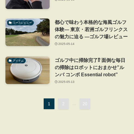
都心で味わう本格的な海風ゴルフ
コースレビュー
体験― 東京・若洲ゴルフリンクス
の魅力に迫る ―ゴルフ場レビュー
2025-05-14
ゴルフ中に掃除完了⁉ 面倒な毎日
アイテム
の掃除はロボットにおまかせ”ル
ンバ コンボ Essential robot”
2025-05-13
1
2
...
20