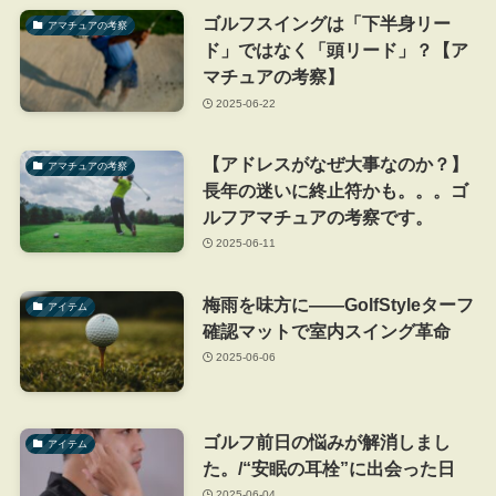
ゴルフスイングは「下半身リー
アマチュアの考察
ド」ではなく「頭リード」？【ア
マチュアの考察】
2025-06-22
【アドレスがなぜ大事なのか？】
アマチュアの考察
長年の迷いに終止符かも。。。ゴ
ルフアマチュアの考察です。
2025-06-11
梅雨を味方に――GolfStyleターフ
アイテム
確認マットで室内スイング革命
2025-06-06
ゴルフ前日の悩みが解消しまし
アイテム
た。/“安眠の耳栓”に出会った日
2025-06-04