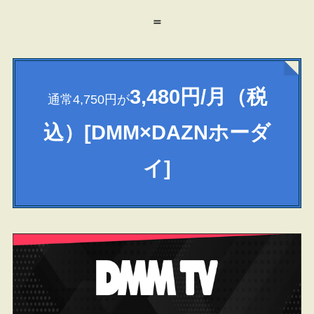
＝
3,480円/月（税
通常4,750円が
込）[DMM×DAZNホーダ
イ]