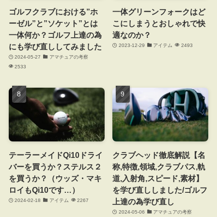
ゴルフクラブにおける”ホ
一体グリーンフォークはど
ーゼル”と”ソケット”とは
こにしまうとおしゃれで快
一体何か？ゴルフ上達の為
適なのか？
にも学び直ししてみました
2023-12-29
アイテム
2493
2024-05-27
アマチュアの考察
2533
テーラーメイドQi10ドライ
クラブヘッド徹底解説【名
バーを買うか？ステルス２
称,特徴,領域,クラブパス,軌
を買うか？（ウッズ・マキ
道,入射角,スピード,素材】
ロイもQi10です…）
を学び直ししました/ゴルフ
上達の為学び直し
2024-02-18
アイテム
2267
2024-05-06
アマチュアの考察