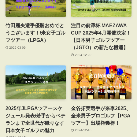
竹田麗央選手優勝おめでと
注目の前澤杯 MAEZAWA
うございます！/米女子ゴル
CUP 2025年4月開催決定！
フツアー（LPGA）
【日本男子ゴルフツアー
（JGTO）の新たな機運】
2025-03-09
2024-12-20
2025年JLPGAツアースケ
金谷拓実選手が来季2025、
ジュール発表/若手からベテ
全米男子プロゴルフ【PGA
ランまで全世代が織りなす
ツアー】出場権獲得！
日本女子ゴルフの魅力
2024-12-16