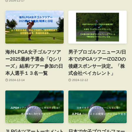
2024-12-17
海外LPGA女子ゴルフツア
男子プロゴルフニュース/日
ー2025最終予選会「Qシリ
本でのPGAツアー/ZOZOの
ーズ」結果/ツアー参加の日
後継スポンサー決定。「株
本人選手１３名一覧
式会社ベイカレント」
2024-12-14
2024-12-12
JLPGAツアートーナメント
日本で女子プロゴルファー