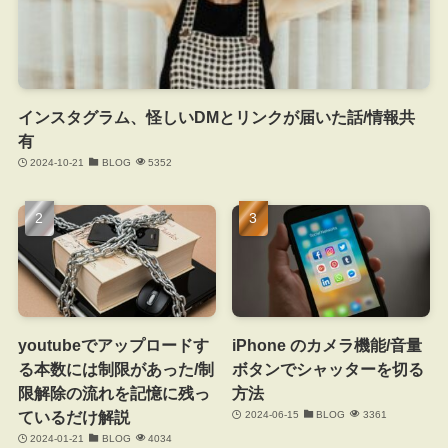
インスタグラム、怪しいDMとリンクが届いた話/情報共
有
2024-10-21
BLOG
5352
youtubeでアップロードす
iPhone のカメラ機能/音量
る本数には制限があった/制
ボタンでシャッターを切る
限解除の流れを記憶に残っ
方法
ているだけ解説
2024-06-15
BLOG
3361
2024-01-21
BLOG
4034