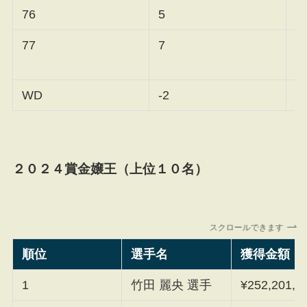
76
5
神
77
7
WD
-2
鈴
２０２４賞金嬢王（上位１０名）
スクロールできます
順位
選手名
獲得金額
1
竹田 麗央 選手
¥252,201,0