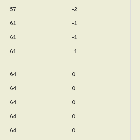
57
-2
桑
61
-1
金
61
-1
61
-1
ソ
64
0
キ
64
0
イ
64
0
64
0
阿
64
0