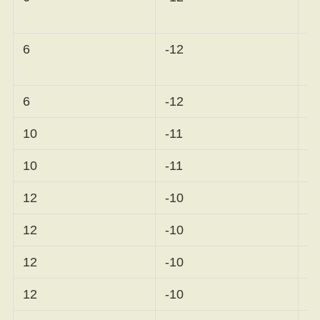
ジ
6
-12
ー
6
-12
脇
10
-11
岩
10
-11
古
12
-10
山
12
-10
12
-10
イ
12
-10
西