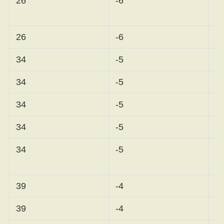
26
-6
ー
26
-6
笹
34
-5
34
-5
34
-5
安
34
-5
原
34
-5
39
-4
岩
39
-4
イ