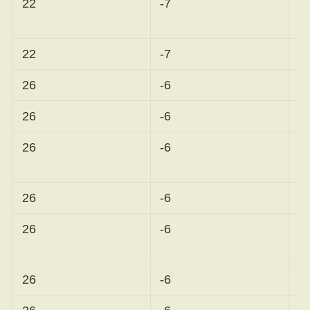
22
-7
ル
22
-7
コ
26
-6
勝
26
-6
西
26
-6
チ
26
-6
櫻
26
-6
セ
26
-6
天