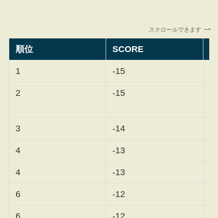
スクロールできます
順位
SCORE
1
-15
竹
2
-15
3
-14
ユ
4
-13
藤
4
-13
6
-12
河
6
-12