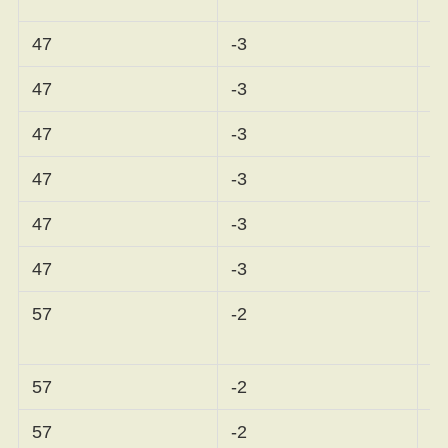
47
-3
森
47
-3
堀
47
-3
尾
47
-3
リ
47
-3
川
47
-3
申
57
-2
57
-2
青
57
-2
大