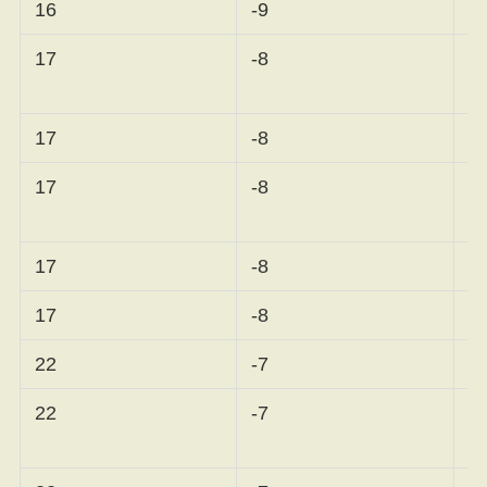
16
-9
吉
17
-8
グ
17
-8
リ
17
-8
17
-8
17
-8
鶴
22
-7
木
22
-7
ル