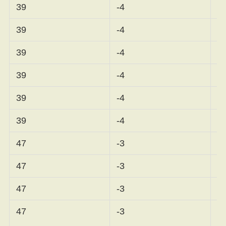
39
-4
佐
39
-4
蛭
39
-4
ア
39
-4
穴
39
-4
ペ
39
-4
小
47
-3
47
-3
渋
47
-3
高
47
-3