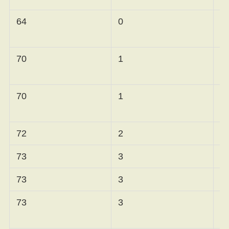
64
0
ル
70
1
ル
70
1
72
2
パ
73
3
小
73
3
イ
73
3
ャ