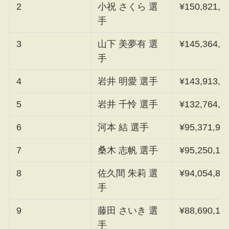
2
小祝 さくら 選
¥150,821,5
手
3
山下 美夢有 選
¥145,364,5
手
4
岩井 明愛 選手
¥143,913,4
5
岩井 千怜 選手
¥132,764,5
6
河本 結 選手
¥95,371,94
7
桑木 志帆 選手
¥95,250,12
8
佐久間 朱莉 選
¥94,054,87
手
9
藤田 さいき 選
¥88,690,11
手