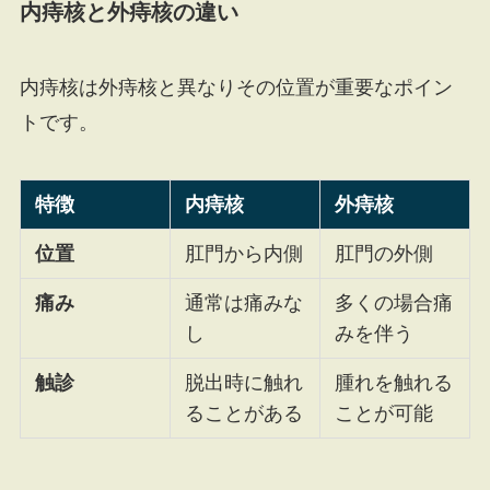
内痔核と外痔核の違い
内痔核は外痔核と異なりその位置が重要なポイン
トです。
特徴
内痔核
外痔核
位置
肛門から内側
肛門の外側
痛み
通常は痛みな
多くの場合痛
し
みを伴う
触診
脱出時に触れ
腫れを触れる
ることがある
ことが可能