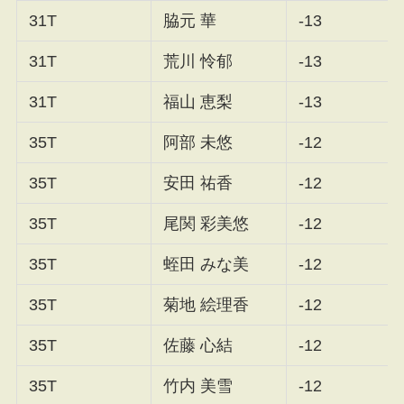
31T
脇元 華
-13
31T
荒川 怜郁
-13
31T
福山 恵梨
-13
35T
阿部 未悠
-12
35T
安田 祐香
-12
35T
尾関 彩美悠
-12
35T
蛭田 みな美
-12
35T
菊地 絵理香
-12
35T
佐藤 心結
-12
35T
竹内 美雪
-12