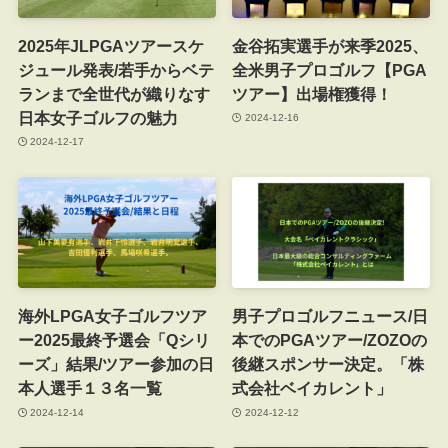
2025年JLPGAツアースケ
金谷拓実選手が来季2025、
ジュール発表/若手からベテ
全米男子プロゴルフ【PGA
ランまで全世代が織りなす
ツアー】出場権獲得！
日本女子ゴルフの魅力
2024-12-16
2024-12-17
海外LPGA女子ゴルフツア
男子プロゴルフニュース/日
ー2025最終予選会「Qシリ
本でのPGAツアー/ZOZOの
ーズ」結果/ツアー参加の日
後継スポンサー決定。「株
本人選手１３名一覧
式会社ベイカレント」
2024-12-14
2024-12-12