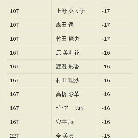
10T
上野 菜々子
-17
10T
森田 遥
-17
10T
竹田 麗央
-17
16T
原 英莉花
-16
16T
渡邉 彩香
-16
16T
村田 理沙
-16
16T
高橋 彩華
-16
16T
ﾍﾞｲﾌﾞ・ﾘｭｳ
-16
16T
穴井 詩
-16
22T
全 美貞
-15