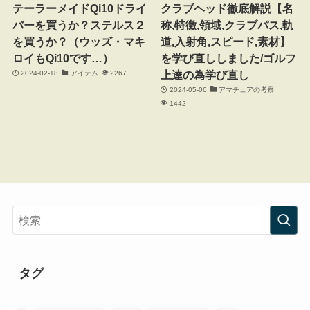
テーラーメイドQi10ドライ
クラブヘッド徹底解説【名
バーを買うか？ステルス２
称,特徴,領域,クラブパス,軌
を買うか？（ウッズ・マキ
道,入射角,スピード,素材】
ロイもQi10です…）
を学び直ししました/ゴルフ
上達の為学び直し
2024-02-18
アイテム
2267
2024-05-06
アマチュアの考察
1442
タグ