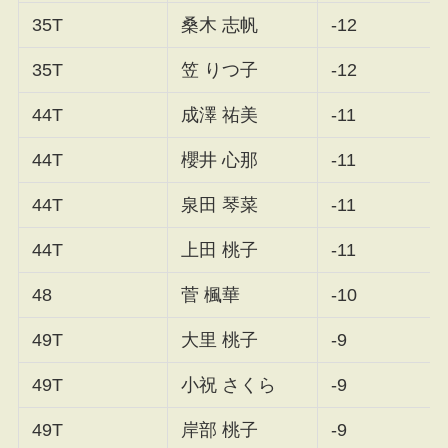
35T
桑木 志帆
-12
35T
笠 りつ子
-12
44T
成澤 祐美
-11
44T
櫻井 心那
-11
44T
泉田 琴菜
-11
44T
上田 桃子
-11
48
菅 楓華
-10
49T
大里 桃子
-9
49T
小祝 さくら
-9
49T
岸部 桃子
-9