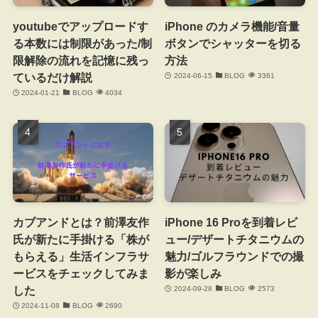
youtubeでアップロードす
iPhone のカメラ機能/音量
る本数には制限があった/制
ボタンでシャッターを切る
限解除の流れを記憶に残っ
方法
ているだけ解説
2024-06-15
BLOG
3361
2024-01-21
BLOG
4034
カブアンドとは？前澤友作
iPhone 16 Proを到着レビ
氏が新たに手掛ける「株が
ュー/デザートチタニウムの
もらえる」生活インフラサ
魅力/ゴルフラウンドでの撮
ービスをチェックしてみま
影が楽しみ
した
2024-09-28
BLOG
2573
2024-11-08
BLOG
2690