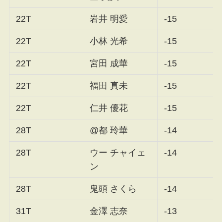
22T
岩井 明愛
-15
22T
小林 光希
-15
22T
宮田 成華
-15
22T
福田 真未
-15
22T
仁井 優花
-15
28T
@都 玲華
-14
28T
ウー チャイェ
-14
ン
28T
鬼頭 さくら
-14
31T
金澤 志奈
-13