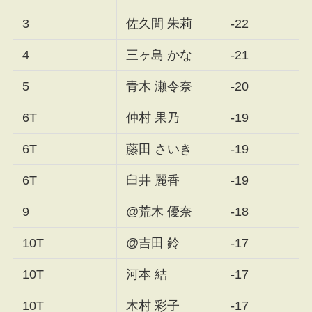
3
佐久間 朱莉
-22
4
三ヶ島 かな
-21
5
青木 瀬令奈
-20
6T
仲村 果乃
-19
6T
藤田 さいき
-19
6T
臼井 麗香
-19
9
@荒木 優奈
-18
10T
@吉田 鈴
-17
10T
河本 結
-17
10T
木村 彩子
-17