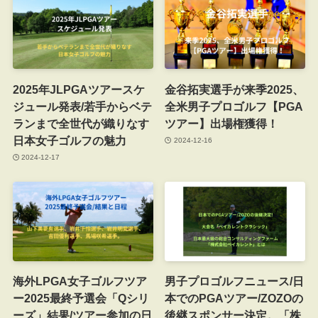
2025年JLPGAツアースケ
金谷拓実選手が来季2025、
ジュール発表/若手からベテ
全米男子プロゴルフ【PGA
ランまで全世代が織りなす
ツアー】出場権獲得！
日本女子ゴルフの魅力
2024-12-16
2024-12-17
海外LPGA女子ゴルフツア
男子プロゴルフニュース/日
ー2025最終予選会「Qシリ
本でのPGAツアー/ZOZOの
ーズ」結果/ツアー参加の日
後継スポンサー決定。「株