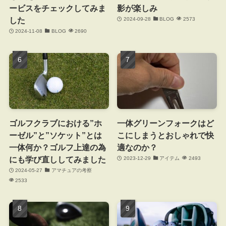
ービスをチェックしてみま
影が楽しみ
した
2024-09-28
BLOG
2573
2024-11-08
BLOG
2690
ゴルフクラブにおける”ホ
一体グリーンフォークはど
ーゼル”と”ソケット”とは
こにしまうとおしゃれで快
一体何か？ゴルフ上達の為
適なのか？
にも学び直ししてみました
2023-12-29
アイテム
2493
2024-05-27
アマチュアの考察
2533