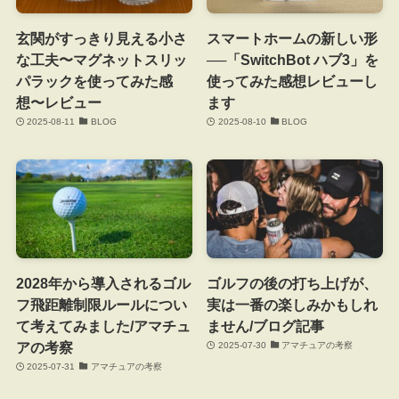
玄関がすっきり見える小さ
スマートホームの新しい形
な工夫〜マグネットスリッ
──「SwitchBot ハブ3」を
パラックを使ってみた感
使ってみた感想レビューし
想〜レビュー
ます
2025-08-11
BLOG
2025-08-10
BLOG
2028年から導入されるゴル
ゴルフの後の打ち上げが、
フ飛距離制限ルールについ
実は一番の楽しみかもしれ
て考えてみました/アマチュ
ません/ブログ記事
アの考察
2025-07-30
アマチュアの考察
2025-07-31
アマチュアの考察