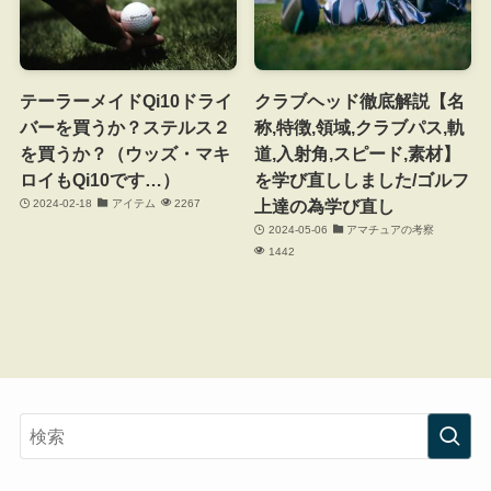
テーラーメイドQi10ドライ
クラブヘッド徹底解説【名
バーを買うか？ステルス２
称,特徴,領域,クラブパス,軌
を買うか？（ウッズ・マキ
道,入射角,スピード,素材】
ロイもQi10です…）
を学び直ししました/ゴルフ
上達の為学び直し
2024-02-18
アイテム
2267
2024-05-06
アマチュアの考察
1442