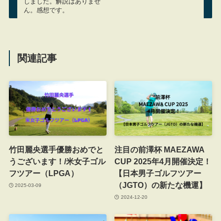
しました。解説はありませ
ん。感想です。
関連記事
竹田麗央選手優勝おめでと
注目の前澤杯 MAEZAWA
うございます！/米女子ゴル
CUP 2025年4月開催決定！
フツアー（LPGA）
【日本男子ゴルフツアー
（JGTO）の新たな機運】
2025-03-09
2024-12-20