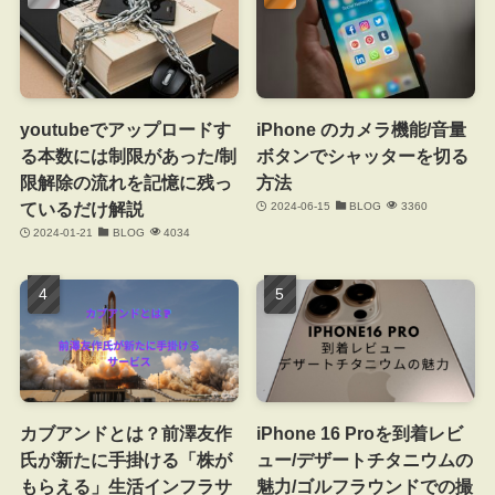
youtubeでアップロードす
iPhone のカメラ機能/音量
る本数には制限があった/制
ボタンでシャッターを切る
限解除の流れを記憶に残っ
方法
ているだけ解説
2024-06-15
BLOG
3360
2024-01-21
BLOG
4034
カブアンドとは？前澤友作
iPhone 16 Proを到着レビ
氏が新たに手掛ける「株が
ュー/デザートチタニウムの
もらえる」生活インフラサ
魅力/ゴルフラウンドでの撮