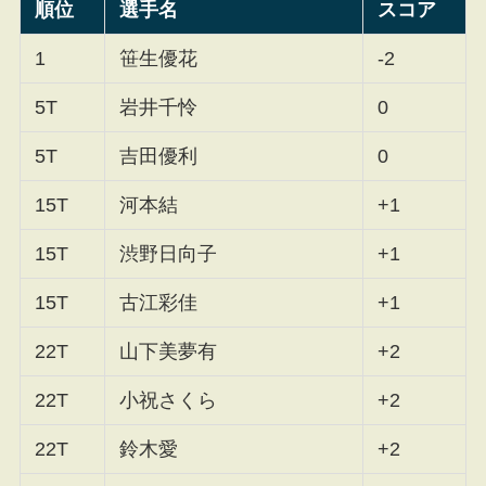
順位
選手名
スコア
1
笹生優花
-2
5T
岩井千怜
0
5T
吉田優利
0
15T
河本結
+1
15T
渋野日向子
+1
15T
古江彩佳
+1
22T
山下美夢有
+2
22T
小祝さくら
+2
22T
鈴木愛
+2