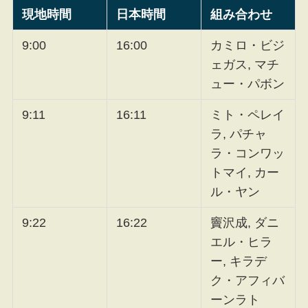
現地時間
日本時間
組み合わせ
9:00
16:00
カミロ・ビジ
ェガス, マチ
ュー・パボン
9:11
16:11
ミト・ペレイ
ラ, パチャ
ラ・コンワッ
トマイ, カー
ル・ヤン
9:22
16:22
竇沢成, ダニ
エル・ヒラ
ー, キラデ
ク・アフィバ
ーンラト