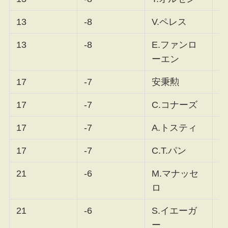
13
-8
V.ペレス
F
13
-8
E.ファンロ
F
ーエン
17
-7
安秉勲
F
17
-7
C.コナーズ
F
17
-7
A.トスティ
F
17
-7
C.T.パン
F
21
-6
M.マナッセ
F
ロ
21
-6
S.イエーガ
F
ー