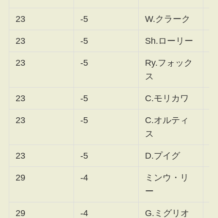
23
-5
W.クラーク
F
23
-5
Sh.ローリー
F
23
-5
Ry.フォック
F
ス
23
-5
C.モリカワ
F
23
-5
C.オルティ
F
ス
23
-5
D.プイグ
F
29
-4
ミンウ・リ
F
ー
29
-4
G.ミグリオ
F