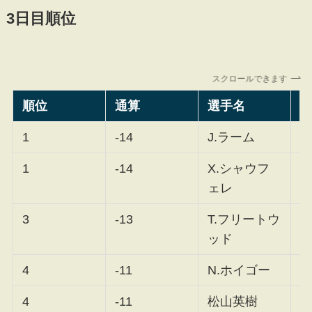
3日目順位
スクロールできます
順位
通算
選手名
H
1
-14
J.ラーム
F
1
-14
X.シャウフ
F
ェレ
3
-13
T.フリートウ
F
ッド
4
-11
N.ホイゴー
F
4
-11
松山英樹
F