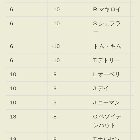
6
-10
R.マキロイ
F
6
-10
S.シェフラ
F
ー
6
-10
トム・キム
F
6
-10
T.デトリ―
F
10
-9
L.オーベリ
F
10
-9
J.デイ
F
10
-9
J.ニーマン
F
13
-8
C.ベゾイデ
F
ンハウト
13
-8
T.オルセン
F