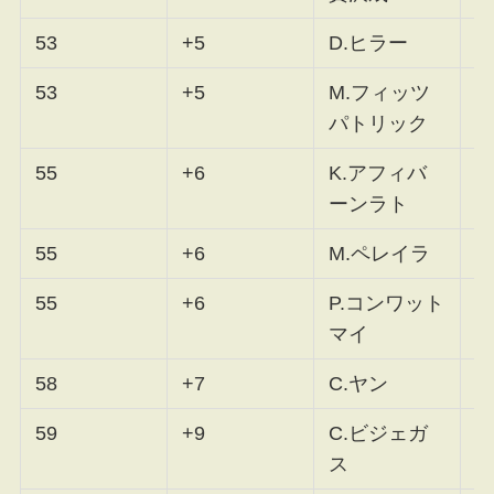
53
+5
D.ヒラー
F
53
+5
M.フィッツ
F
パトリック
55
+6
K.アフィバ
F
ーンラト
55
+6
M.ペレイラ
F
55
+6
P.コンワット
F
マイ
58
+7
C.ヤン
F
59
+9
C.ビジェガ
F
ス