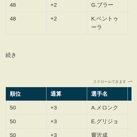
48
+2
G.ブラー
F
48
+2
K.ベントゥ
F
ーラ
続き
スクロールできます
順位
通算
選手名
H
50
+3
A.メロンク
F
50
+3
E.グリジョ
F
50
+3
竇沢成
F