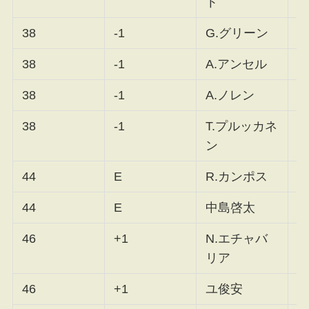
ト
38
-1
G.グリーン
F
38
-1
A.アンセル
F
38
-1
A.ノレン
F
38
-1
T.プルッカネ
F
ン
44
E
R.カンポス
F
44
E
中島啓太
F
46
+1
N.エチャバ
F
リア
46
+1
ユ俊安
F