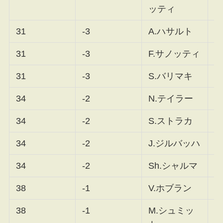
ッティ
31
-3
A.ハサルト
F
31
-3
F.サノッティ
F
31
-3
S.バリマキ
F
34
-2
N.テイラー
F
34
-2
S.ストラカ
F
34
-2
J.ジルバッハ
F
34
-2
Sh.シャルマ
F
38
-1
V.ホブラン
F
38
-1
M.シュミッ
F