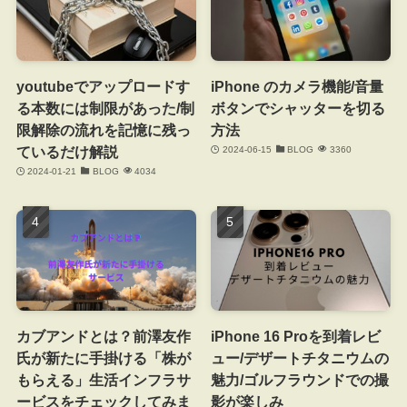
youtubeでアップロードす
iPhone のカメラ機能/音量
る本数には制限があった/制
ボタンでシャッターを切る
限解除の流れを記憶に残っ
方法
ているだけ解説
2024-06-15
BLOG
3360
2024-01-21
BLOG
4034
カブアンドとは？前澤友作
iPhone 16 Proを到着レビ
氏が新たに手掛ける「株が
ュー/デザートチタニウムの
もらえる」生活インフラサ
魅力/ゴルフラウンドでの撮
ービスをチェックしてみま
影が楽しみ