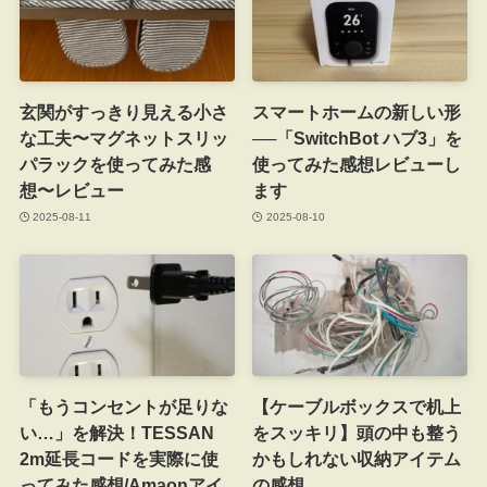
玄関がすっきり見える小さ
スマートホームの新しい形
な工夫〜マグネットスリッ
──「SwitchBot ハブ3」を
パラックを使ってみた感
使ってみた感想レビューし
想〜レビュー
ます
2025-08-11
2025-08-10
「もうコンセントが足りな
【ケーブルボックスで机上
い…」を解決！TESSAN
をスッキリ】頭の中も整う
2m延長コードを実際に使
かもしれない収納アイテム
ってみた感想/Amaonアイ
の感想