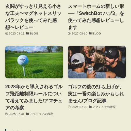
玄関がすっきり見える小さ
スマートホームの新しい形
な工夫〜マグネットスリッ
──「SwitchBot ハブ3」を
パラックを使ってみた感
使ってみた感想レビューし
想〜レビュー
ます
2025-08-11
BLOG
2025-08-10
BLOG
2028年から導入されるゴル
ゴルフの後の打ち上げが、
フ飛距離制限ルールについ
実は一番の楽しみかもしれ
て考えてみました/アマチュ
ません/ブログ記事
アの考察
2025-07-30
アマチュアの考察
2025-07-31
アマチュアの考察