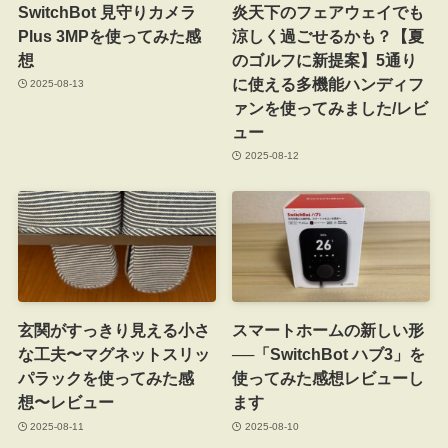
SwitchBot 見守りカメラ
炎天下のフェアウェイでも
Plus 3MPを使ってみた感
涼しく過ごせるかも？【夏
想
のゴルフに新提案】5通り
に使える多機能ハンディフ
2025-08-13
ァンを使ってみました/レビ
ュー
2025-08-12
玄関がすっきり見える小さ
スマートホームの新しい形
な工夫〜マグネットスリッ
──「SwitchBot ハブ3」を
パラックを使ってみた感
使ってみた感想レビューし
想〜レビュー
ます
2025-08-11
2025-08-10