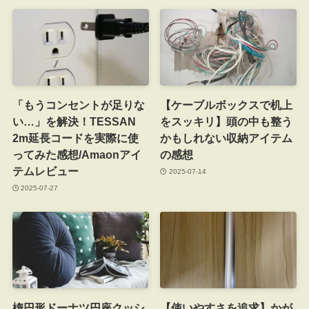
「もうコンセントが足りな
【ケーブルボックスで机上
い…」を解決！TESSAN
をスッキリ】頭の中も整う
2m延長コードを実際に使
かもしれない収納アイテム
ってみた感想/Amaonアイ
の感想
テムレビュー
2025-07-14
2025-07-27
楕円形ドーナツ円座クッシ
【使いやすさを追求】かが