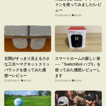
ァンを使ってみました/レビ
ュー
2025-08-12
BLOG
玄関がすっきり見える小さ
スマートホームの新しい形
な工夫〜マグネットスリッ
──「SwitchBot ハブ3」を
パラックを使ってみた感
使ってみた感想レビューし
想〜レビュー
ます
2025-08-11
BLOG
2025-08-10
BLOG