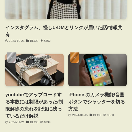
インスタグラム、怪しいDMとリンクが届いた話/情報共
有
2024-10-21
BLOG
5352
youtubeでアップロードす
iPhone のカメラ機能/音量
る本数には制限があった/制
ボタンでシャッターを切る
限解除の流れを記憶に残っ
方法
ているだけ解説
2024-06-15
BLOG
3360
2024-01-21
BLOG
4034